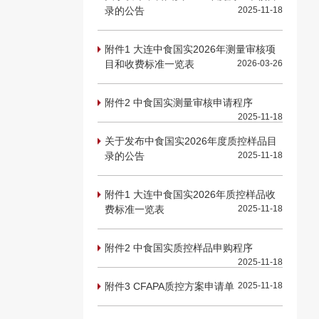
录的公告
2025-11-18
附件1 大连中食国实2026年测量审核项
目和收费标准一览表
2026-03-26
附件2 中食国实测量审核申请程序
2025-11-18
关于发布中食国实2026年度质控样品目
录的公告
2025-11-18
附件1 大连中食国实2026年质控样品收
费标准一览表
2025-11-18
附件2 中食国实质控样品申购程序
2025-11-18
附件3 CFAPA质控方案申请单
2025-11-18