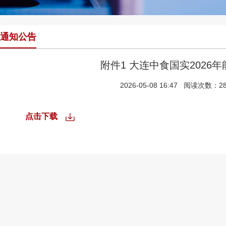
通知公告
附件1 大连中食国实2026
2026-05-08 16:47
阅读次数：28
点击下载