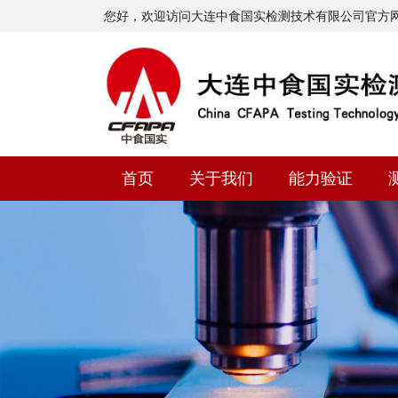
您好，欢迎访问大连中食国实检测技术有限公司官方
首页
关于我们
能力验证