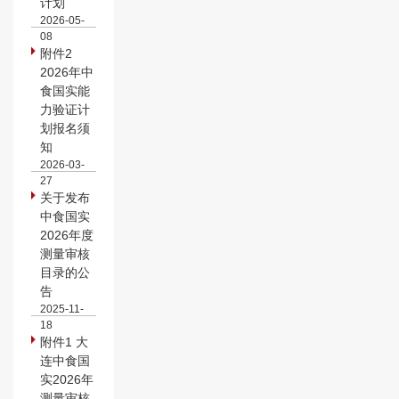
计划
2026-05-
08
附件2
2026年中
食国实能
力验证计
划报名须
知
2026-03-
27
关于发布
中食国实
2026年度
测量审核
目录的公
告
2025-11-
18
附件1 大
连中食国
实2026年
测量审核