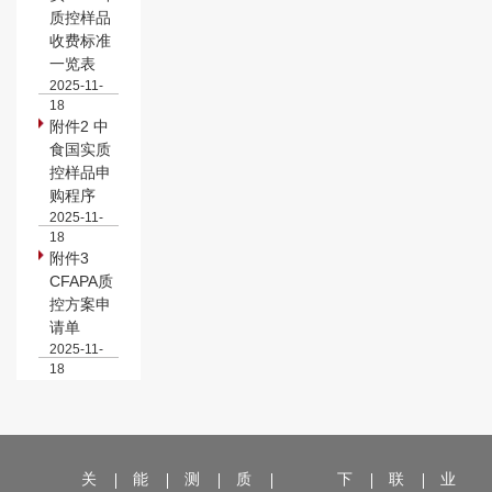
质控样品
收费标准
一览表
2025-11-
18
附件2 中
食国实质
控样品申
购程序
2025-11-
18
附件3
CFAPA质
控方案申
请单
2025-11-
18
关
能
测
质
下
联
业