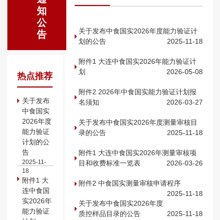
知
公
关于发布中食国实2026年度能力验证计
告
划的公告
2025-11-18
附件1 大连中食国实2026年能力验证计
划
2026-05-08
热点推荐
附件2 2026年中食国实能力验证计划报
关于发布
名须知
2026-03-27
中食国实
2026年度
关于发布中食国实2026年度测量审核目
能力验证
录的公告
2025-11-18
计划的公
告
附件1 大连中食国实2026年测量审核项
2025-11-
目和收费标准一览表
2026-03-26
18
附件1 大
附件2 中食国实测量审核申请程序
连中食国
2025-11-18
实2026年
关于发布中食国实2026年度
能力验证
质控样品目录的公告
2025-11-18