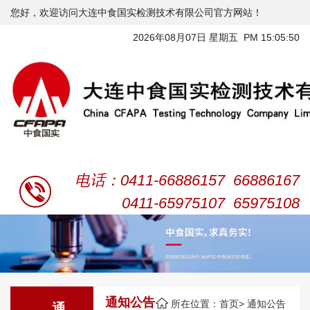
您好，欢迎访问大连中食国实检测技术有限公司官方网站！
2026年08月07日 星期五 PM 15:05:50
电话：0411-66886157 66886167
0411-65975107 65975108
通知公告
所在位置：首页>
通知公告
通