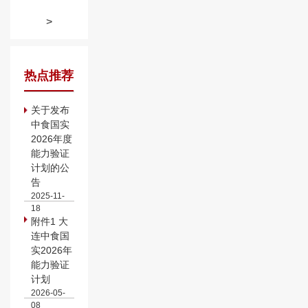
>
热点推荐
关于发布
中食国实
2026年度
能力验证
计划的公
告
2025-11-
18
附件1 大
连中食国
实2026年
能力验证
计划
2026-05-
08