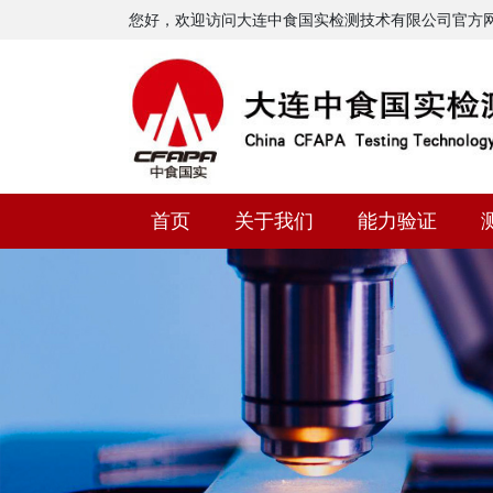
您好，欢迎访问大连中食国实检测技术有限公司官方
首页
关于我们
能力验证