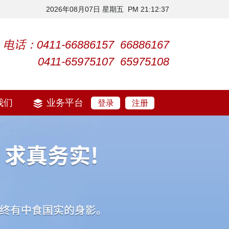
2026年08月07日 星期五 PM 21:12:37
电话：0411-66886157 66886167
0411-65975107 65975108
我们
业务平台
登录
注册