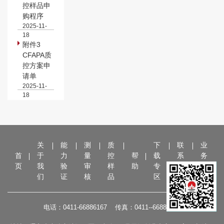
控样品申
购程序
2025-11-
18
附件3
CFAPA质
控方案申
请单
2025-11-
18
关
能
测
质
下
联
业
首
于
力
量
控
帮
载
系
务
页
我
验
审
样
助
专
我
平
们
证
核
品
区
们
台
电话：0411-66886167 传真：0411--66886157