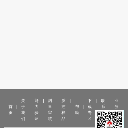
关
能
测
质
下
联
业
首
于
力
量
控
帮
载
系
务
页
我
验
审
样
助
专
我
平
们
证
核
品
区
们
台